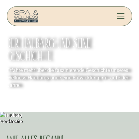
DER HAUBARG UND SEINE
GESCHICHTE
Erfahre mehr über die faszinierende Geschichte unseres
Wellness Haubargs und seine Entwicklung im Laufe der
Jahre.